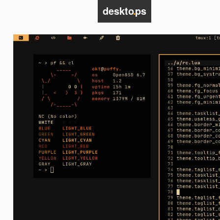
deskto
.
ps